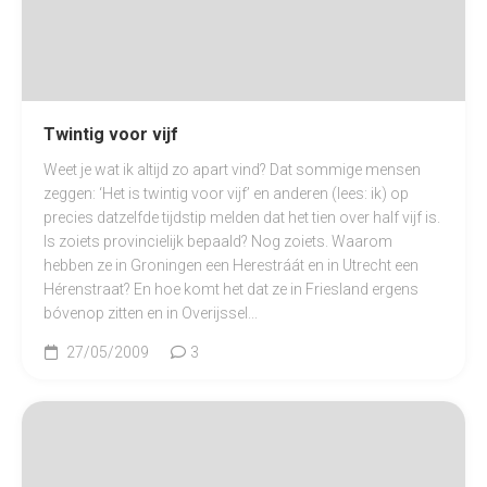
Twintig voor vijf
Weet je wat ik altijd zo apart vind? Dat sommige mensen
zeggen: ‘Het is twintig voor vijf’ en anderen (lees: ik) op
precies datzelfde tijdstip melden dat het tien over half vijf is.
Is zoiets provincielijk bepaald? Nog zoiets. Waarom
hebben ze in Groningen een Herestráát en in Utrecht een
Hérenstraat? En hoe komt het dat ze in Friesland ergens
bóvenop zitten en in Overijssel...
27/05/2009
3