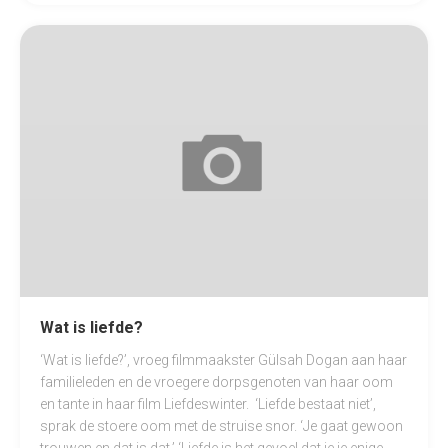
Wat is liefde?
‘Wat is liefde?’, vroeg filmmaakster Gülsah Dogan aan haar
familieleden en de vroegere dorpsgenoten van haar oom
en tante in haar film Liefdeswinter. ‘Liefde bestaat niet’,
sprak de stoere oom met de struise snor. ‘Je gaat gewoon
trouwen en dat is dat.’ ‘Liefde is het gevoel dat je je enige