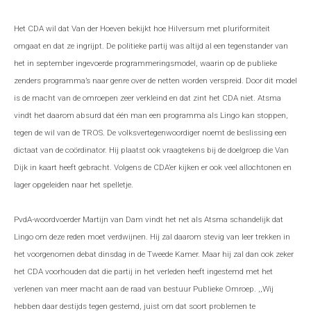
Het CDA wil dat Van der Hoeven bekijkt hoe Hilversum met pluriformiteit
omgaat en dat ze ingrijpt. De politieke partij was altijd al een tegenstander van
het in september ingevoerde programmeringsmodel, waarin op de publieke
zenders programma’s naar genre over de netten worden verspreid. Door dit model
is de macht van de omroepen zeer verkleind en dat zint het CDA niet. Atsma
vindt het daarom absurd dat één man een programma als Lingo kan stoppen,
tegen de wil van de TROS.
De volksvertegenwoordiger noemt de beslissing een
dictaat van de coördinator. Hij plaatst ook vraagtekens bij de doelgroep die Van
Dijk in kaart heeft gebracht. Volgens de CDA’er kijken er ook veel allochtonen en
lager opgeleiden naar het spelletje.
PvdA-woordvoerder Martijn van Dam vindt het net als Atsma schandelijk dat
Lingo om deze reden moet verdwijnen. Hij zal daarom stevig van leer trekken in
het voorgenomen debat dinsdag in de Tweede Kamer. Maar hij zal dan ook zeker
het CDA voorhouden dat die partij in het verleden heeft ingestemd met het
verlenen van meer macht aan de raad van bestuur Publieke Omroep. ,,Wij
hebben daar destijds tegen gestemd, juist om dat soort problemen te