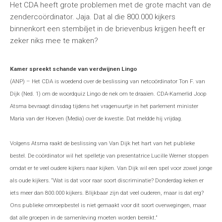
Het CDA heeft grote problemen met de grote macht van de
zendercoördinator. Jaja. Dat al die 800.000 kijkers
binnenkort een stembiljet in de brievenbus krijgen heeft er
zeker niks mee te maken?
Kamer spreekt schande van verdwijnen Lingo
(ANP) – Het CDA is woedend over de beslissing van netcoördinator Ton F. van
Dijk (Ned. 1) om de woordquiz Lingo de nek om te draaien. CDA-Kamerlid Joop
Atsma bevraagt dinsdag tijdens het vragenuurtje in het parlement minister
Maria van der Hoeven (Media) over de kwestie. Dat meldde hij vrijdag.
Volgens Atsma raakt de beslissing van Van Dijk het hart van het publieke
bestel. De coördinator wil het spelletje van presentatrice Lucille Werner stoppen
omdat er te veel oudere kijkers naar kijken. Van Dijk wil een spel voor zowel jonge
als oude kijkers. “Wat is dat voor raar soort discriminatie? Donderdag keken er
iets meer dan 800.000 kijkers. Blijkbaar zijn dat veel ouderen, maar is dat erg?
Ons publieke omroepbestel is niet gemaakt voor dit soort overwegingen, maar
dat alle groepen in de samenleving moeten worden bereikt.”