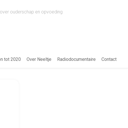
ws over ouderschap en opvoeding
en tot 2020
Over Neeltje
Radiodocumentaire
Contact