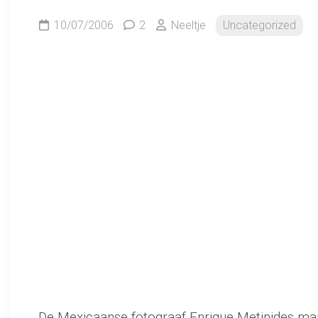
10/07/2006
2
Neeltje
Uncategorized
De Mexicaanse fotograaf Enrique Metinides ma