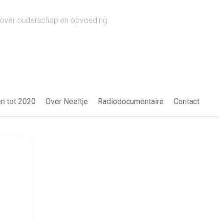
ws over ouderschap en opvoeding
en tot 2020
Over Neeltje
Radiodocumentaire
Contact