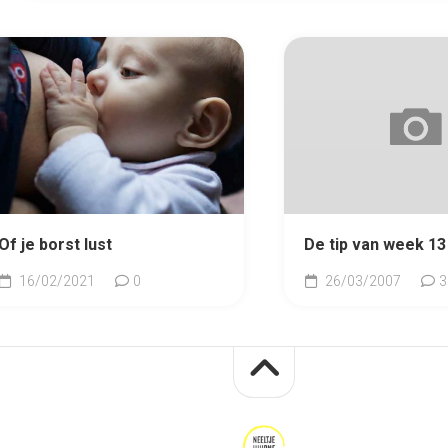
Of je borst lust
De tip van week 13
16/02/2021
0
26/03/2007
3