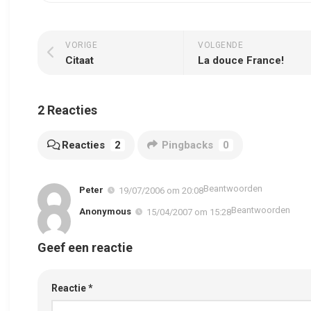
VORIGE
VOLGENDE
Citaat
La douce France!
2 Reacties
Reacties
2
Pingbacks
0
Beantwoorden
Peter
19/07/2006 om 20:08
Beantwoorden
Anonymous
15/04/2007 om 15:28
Geef een reactie
Reactie
*