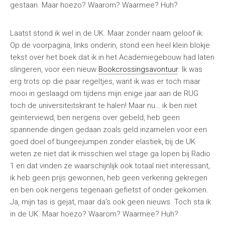
gestaan. Maar hoezo? Waarom? Waarmee? Huh?
Laatst stond ik wel in de UK. Maar zonder naam geloof ik.
Op de voorpagina, links onderin, stond een heel klein blokje
tekst over het boek dat ik in het Academiegebouw had laten
slingeren, voor een nieuw
Bookcrossingsavontuur
. Ik was
erg trots op die paar regeltjes, want ik was er toch maar
mooi in geslaagd om tijdens mijn enige jaar aan de RUG
toch de universiteitskrant te halen! Maar nu… ik ben niet
geïnterviewd, ben nergens over gebeld, heb geen
spannende dingen gedaan zoals geld inzamelen voor een
goed doel of bungeejumpen zonder elastiek, bij de UK
weten ze niet dat ik misschien wel stage ga lopen bij Radio
1 en dat vinden ze waarschijnlijk ook totaal niet interessant,
ik heb geen prijs gewonnen, heb geen verkering gekregen
en ben ook nergens tegenaan gefietst of onder gekomen.
Ja, mijn tas is gejat, maar da’s ook geen nieuws. Toch sta ik
in de UK. Maar hoezo? Waarom? Waarmee? Huh?