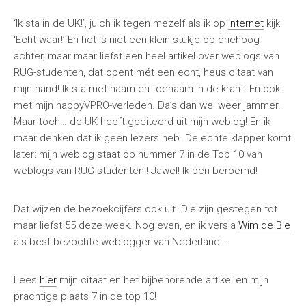
‘Ik sta in de UK!’, juich ik tegen mezelf als ik op
internet
kijk.
‘Echt waar!’ En het is niet een klein stukje op driehoog
achter, maar maar liefst een heel artikel over weblogs van
RUG-studenten, dat opent mét een echt, heus citaat van
mijn hand! Ik sta met naam en toenaam in de krant. En ook
met mijn happyVPRO-verleden. Da’s dan wel weer jammer.
Maar toch… de UK heeft geciteerd uit mijn weblog! En ik
maar denken dat ik geen lezers heb. De echte klapper komt
later: mijn weblog staat op nummer 7 in de Top 10 van
weblogs van RUG-studenten!! Jawel! Ik ben beroemd!
Dat wijzen de bezoekcijfers ook uit. Die zijn gestegen tot
maar liefst 55 deze week. Nog even, en ik versla
Wim de Bie
als best bezochte weblogger van Nederland…
Lees
hier
mijn citaat en het bijbehorende artikel en mijn
prachtige plaats 7 in de top 10!