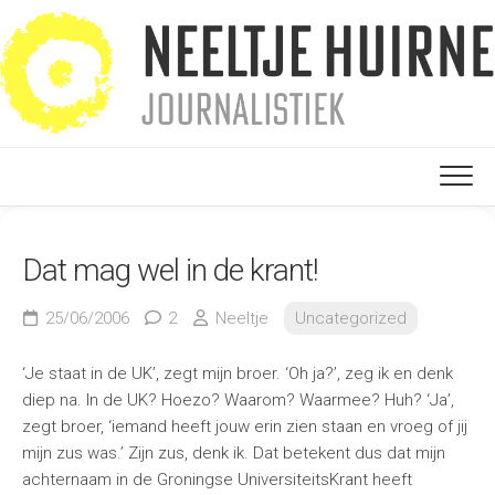
Ga
naar
de
inhoud
Dat mag wel in de krant!
25/06/2006
2
Neeltje
Uncategorized
‘Je staat in de UK’, zegt mijn broer. ‘Oh ja?’, zeg ik en denk
diep na. In de UK? Hoezo? Waarom? Waarmee? Huh? ‘Ja’,
zegt broer, ‘iemand heeft jouw erin zien staan en vroeg of jij
mijn zus was.’ Zijn zus, denk ik. Dat betekent dus dat mijn
achternaam in de Groningse UniversiteitsKrant heeft