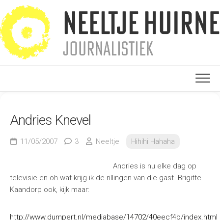
Ga
naar
de
inhoud
Andries Knevel
11/05/2007
3
Neeltje
Hihihi Hahaha
Andries is nu elke dag op
televisie en oh wat krijg ik de rillingen van die gast. Brigitte
Kaandorp ook, kijk maar:
http://www.dumpert.nl/mediabase/14702/40eecf4b/index.html