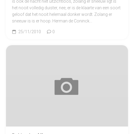
is ook de nacht niet uitzichtloos, zolang er sneeuw ligt is
het nooit volledig duister, nee, er is de klaarte van een soort
geloof dat het nooit helemaal donker wordt. Zolang er
sneeuw is is er hoop. Herman de Coninck...
25/11/2010
0