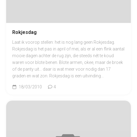
Rokjesdag
Laat ik voorop stellen: het is nog lang geen Rokjesdag.
Rokjesdag is het pas in april of mei, als er al een flink aantal
mooie dagen achter de rug zijn, die steeds nét te koud
waren voor blote benen. Blote armen, okee, maar de broek
of de panty uit… daar is wat meer voor nodig dan 17
graden en wat zon. Rokjesdag is een uitvinding...
18/03/2010
4