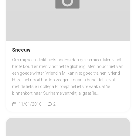
Sneeuw
Om mij heen klinkt niets anders dan gejeremieer. Men vindt
het te koud en men vindt het te glibberig. Men houdt niet van
een goede winter. Vriendin M. kan niet goed trainen, vriend
H. zal het nooit hardop zeggen, maar is bang dat ‘ie valt
met de fiets en collega R. roept net iets te vaak dat ‘ie
binnenkort naar Suriname vertrekt, al gaat ‘ie...
11/01/2010
2