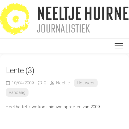
Ga
naar
de
inhoud
Lente (3)
10/04/2009
0
Neeltje
Het weer
Vandaag
Heel hartelijk welkom, nieuwe sproeten van 2009!