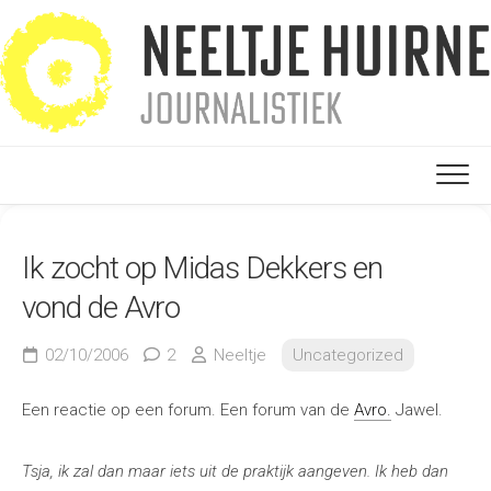
Ga
naar
de
inhoud
Ik zocht op Midas Dekkers en
vond de Avro
02/10/2006
2
Neeltje
Uncategorized
Een reactie op een forum. Een forum van de
Avro.
Jawel.
Tsja, ik zal dan maar iets uit de praktijk aangeven. Ik heb dan