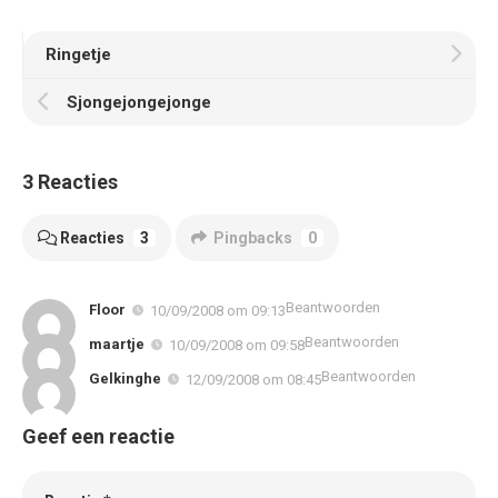
Ringetje
Sjongejongejonge
3 Reacties
Reacties
3
Pingbacks
0
Beantwoorden
Floor
10/09/2008 om 09:13
Beantwoorden
maartje
10/09/2008 om 09:58
Beantwoorden
Gelkinghe
12/09/2008 om 08:45
Geef een reactie