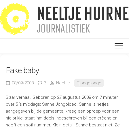
Ga
naar
de
inhoud
Fake baby
08/09/2008
3
Neeltje
Tjongejonge
Bizar verhaal. Geboren op 27 augustus 2008 om 7 minuten
over 5 ’s middags: Sanne Jongbloed. Sanne is netjes
aangegeven bij de gemeente, kreeg een oproep voor een
hielprikje, staat inmiddels ingeschreven bij een crèche en
heeft een sofi-nummer. Klein detail: Sanne bestaat niet. Ze