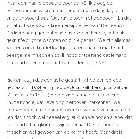
maar een maand bewaard door de NS. Ik vroeg de
beheerder dus waarom dat hondje er al zo lang lag. Zijn
enige antwoord was: ‘Dat kun je toch niet wegdoen?’ En dat
is natuurlijk ook zo! Ik kreeg er kippenvel van.’ De Leeuws
Gedichtendag-gedicht ging dus over dit hondje, dat stuk
geknuffeld ligt te wachten op zijn eigenaar. ‘We zijn allemaal
weleens onze knuffel kwijtgeraakt en daarom raakte het
beestje me misschien zo. Ik hoop ontzettend dat iemand
zijn hondje herkent en het komt halen bij de NS!’
Rick en ik zijn dus een actie gestart. Ik heb een oproep
geplaatst in
DAG
en hij riep de
Journaalkijkers
(journaal van
31 januari om 15 uur) op om zich te melden als ze hun
knuffelhondje, dat lieve ding hierboven, herkennen. We
hebben regelmatig contact over het verloop van onze actie
(en dat is toch wel heeeel erg leuk) en we hopen allebei dat
het hondje terugkomt bij zijn eigenaar. Die het beestje
misschien wel gewoon van de kermis heeft. Maar dat is