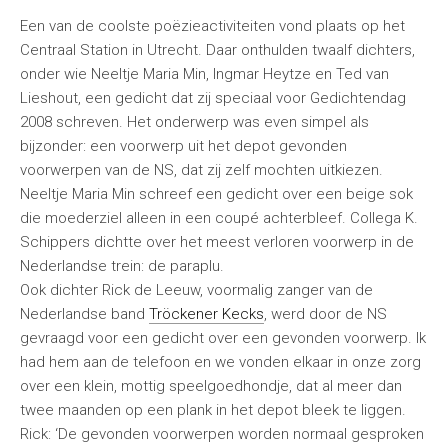
Een van de coolste poëzieactiviteiten vond plaats op het
Centraal Station in Utrecht. Daar onthulden twaalf dichters,
onder wie Neeltje Maria Min, Ingmar Heytze en Ted van
Lieshout, een gedicht dat zij speciaal voor Gedichtendag
2008 schreven. Het onderwerp was even simpel als
bijzonder: een voorwerp uit het depot gevonden
voorwerpen van de NS, dat zij zelf mochten uitkiezen.
Neeltje Maria Min schreef een gedicht over een beige sok
die moederziel alleen in een coupé achterbleef. Collega K.
Schippers dichtte over het meest verloren voorwerp in de
Nederlandse trein: de paraplu.
Ook dichter Rick de Leeuw, voormalig zanger van de
Nederlandse band
Tröckener Kecks
, werd door de NS
gevraagd voor een gedicht over een gevonden voorwerp. Ik
had hem aan de telefoon en we vonden elkaar in onze zorg
over een klein, mottig speelgoedhondje, dat al meer dan
twee maanden op een plank in het depot bleek te liggen.
Rick: ‘De gevonden voorwerpen worden normaal gesproken