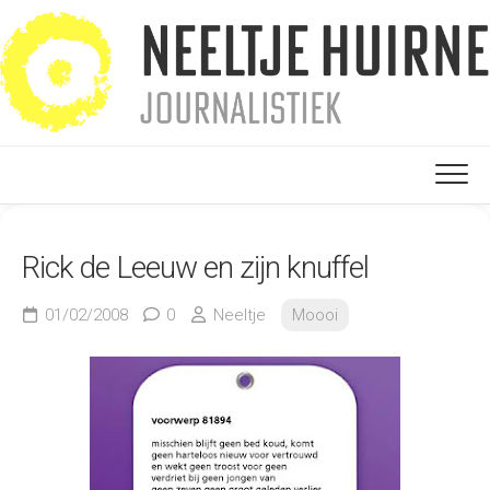
Ga
naar
de
inhoud
Rick de Leeuw en zijn knuffel
01/02/2008
0
Neeltje
Moooi