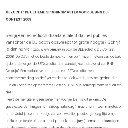
GEZOCHT: DE ULTIEME SPINNINGMASTER VOOR DE BNN DJ-
CONTEST 2008
Ben jij een eclectisch draaitafeltalent dat het publiek
vanachter de DJ booth opzweept tot grote hoogte? Schrijf
je dan nu via
http://www.bnn.nl/
in voor de BEDeclectic DJ Contest
2008. De DJ’s met de beste demo’s kunnen op 1 maart meteen aan de bak
tijdens de volgende BEDeclectic, de maandelijkse clubavond van BNN.
De prijs? Een exclusieve set tijdens een BEDeclectic event en
naamsvermelding op de flyer en de site. Ook wordt jouw set gedraaid in
Lucien Foorts radioprogramma
Los!
op 3FM, dus eeuwige roem valt jou ten
deel!
Heeft de mengtafel geen geheimen voor je? Dan is dit je kans. De
geselecteerden krijgen namelijk op zaterdag 1 maart hun fifteen minutes of
fame. Juist ja, een mini-setje van een kwartier, precies genoeg tijd om je
skills en je beste platen aan het publiek en de jury (allemaal deskundigen
uit de scene) te laten horen. Heb jij de helft van je concurrenten eruit