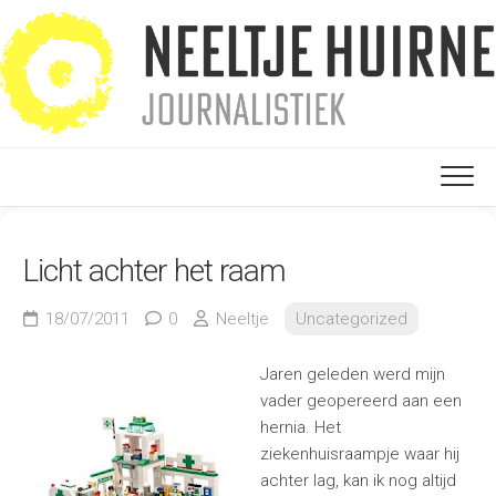
Ga
naar
de
inhoud
Licht achter het raam
18/07/2011
0
Neeltje
Uncategorized
Jaren geleden werd mijn
vader geopereerd aan een
hernia. Het
ziekenhuisraampje waar hij
achter lag, kan ik nog altijd