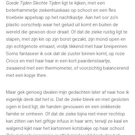
Goede Tijden Slechte Tijden
ligt te kijken, met een
boterhammetje ziekenhuiskaas op schoot en een fles
troebele appelsap op het nachtkastje. Aan het oor zo’n
plastic oorschelp waar het geluid uit komt en buiten de
wereld die gewoon door draait. Of dat de zieke rustig ligt te
slapen, met zijn kin op zijn borst gezakt, zijn mond open en
zijn echtgenote ernaast, vrolijk tikkend met haar breipennen.
Soms fantaseer ik ook dat de zuster binnen komt, op roze
Crocs en met haar haar in een kort paardenstaartje,
zwaaiend met een thermometer, of voorzichtig balancerend
met een kopje thee.
Maar gek genoeg dwalen mijn gedachten later af naar hoe ik
eigenlijk denk dat het is. Dat de zieke bleek en met gesloten
ogen in bed ligt, de handen gevouwen en een snikkende
familie er omheen. Of dat de zieke bijna niet meer rechtop
kan zitten van het giftige infuus in haar arm, terwijl ze kaal en
walgend kijkt naar het kartonnen kotsbakje op haar schoot.