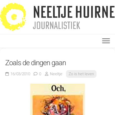
Ga
naar
de
inhoud
Zoals de dingen gaan
16/03/2010
0
Neeltje
Zo is het leven