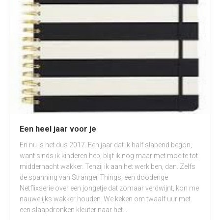
Een heel jaar voor je
En nu is het dus 2017. Een jaar dat ik half slapend begon,
want sinds ik kinderen heb, blijf ik nog maar met moeite tot
middernacht wakker. Tenzij ik aan het werk ben, dan. Zelfs
de spanning van Stranger Things, een doodenge
Netflixserie over een jongetje dat zomaar verdwijnt, kon me
nauwelijks wakker houden. We keken om twaalf uur met
een slaapdronken kleuter naar het...