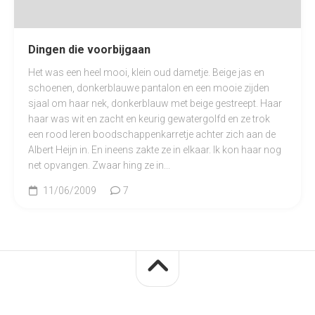
Dingen die voorbijgaan
Het was een heel mooi, klein oud dametje. Beige jas en
schoenen, donkerblauwe pantalon en een mooie zijden
sjaal om haar nek, donkerblauw met beige gestreept. Haar
haar was wit en zacht en keurig gewatergolfd en ze trok
een rood leren boodschappenkarretje achter zich aan de
Albert Heijn in. En ineens zakte ze in elkaar. Ik kon haar nog
net opvangen. Zwaar hing ze in...
11/06/2009
7