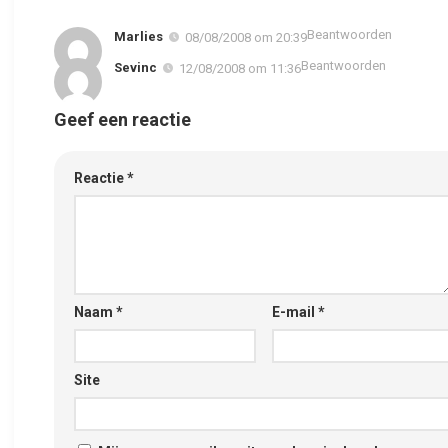
Beantwoorden
Marlies
08/08/2008 om 20:39
Beantwoorden
Sevinc
12/08/2008 om 11:36
Geef een reactie
Reactie
*
Naam
*
E-mail
*
Site