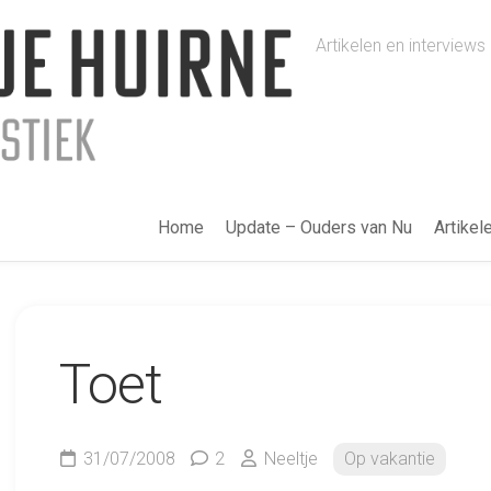
Artikelen en intervie
Home
Update – Ouders van Nu
Artikel
Toet
31/07/2008
2
Neeltje
Op vakantie