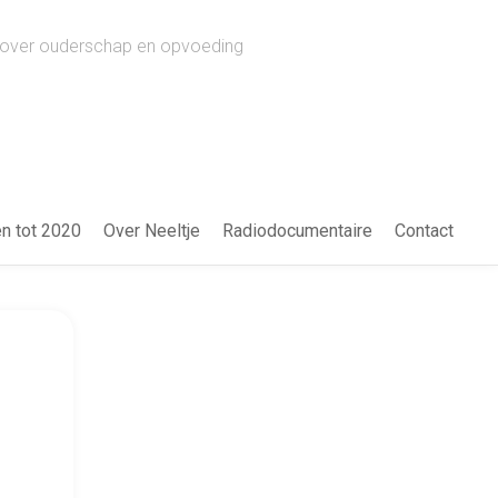
ws over ouderschap en opvoeding
en tot 2020
Over Neeltje
Radiodocumentaire
Contact