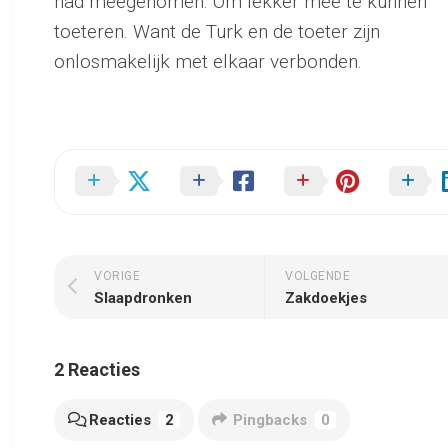
had meegenomen. Om lekker mee te kunnen
toeteren. Want de Turk en de toeter zijn
onlosmakelijk met elkaar verbonden.
VORIGE
VOLGENDE
Slaapdronken
Zakdoekjes
2 Reacties
Reacties
2
Pingbacks
0