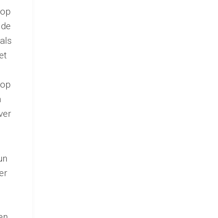
 op
 de
als
et
 op
n
ver
un
er
en