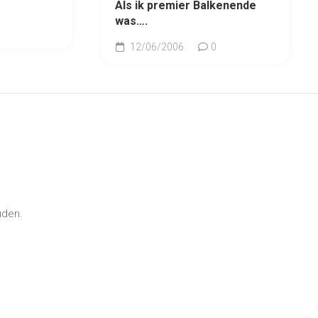
Als ik premier Balkenende
was….
12/06/2006
0
uden.