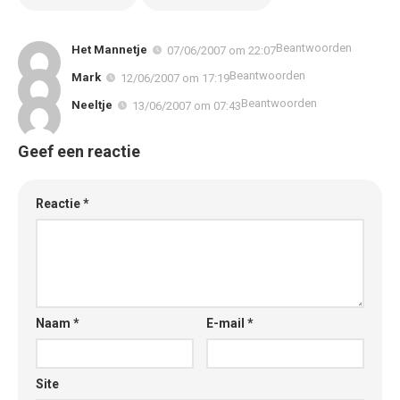
Beantwoorden
Het Mannetje
07/06/2007 om 22:07
Beantwoorden
Mark
12/06/2007 om 17:19
Beantwoorden
Neeltje
13/06/2007 om 07:43
Geef een reactie
Reactie
*
Naam
*
E-mail
*
Site