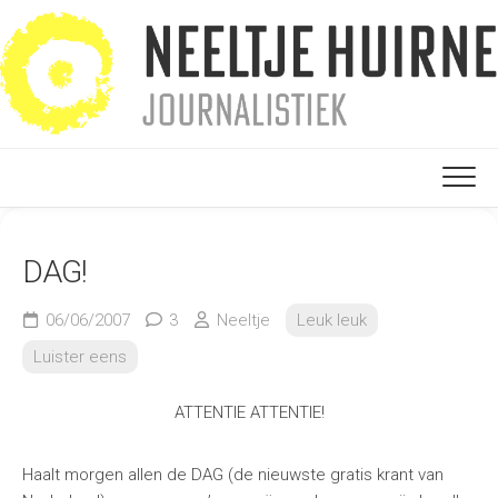
Ga
naar
de
inhoud
DAG!
06/06/2007
3
Neeltje
Leuk leuk
Luister eens
ATTENTIE ATTENTIE!
Haalt morgen allen de DAG (de nieuwste gratis krant van