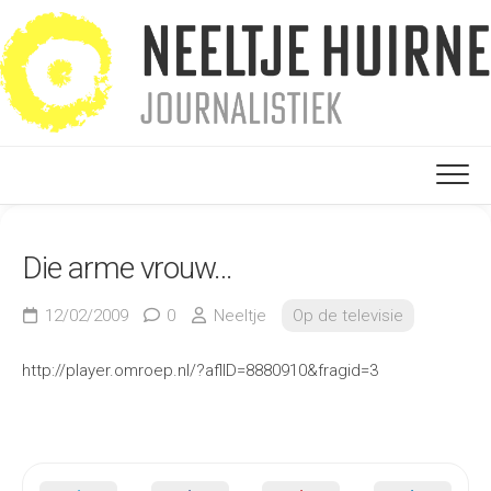
Ga
naar
de
inhoud
Die arme vrouw…
12/02/2009
0
Neeltje
Op de televisie
http://player.omroep.nl/?aflID=8880910&fragid=3