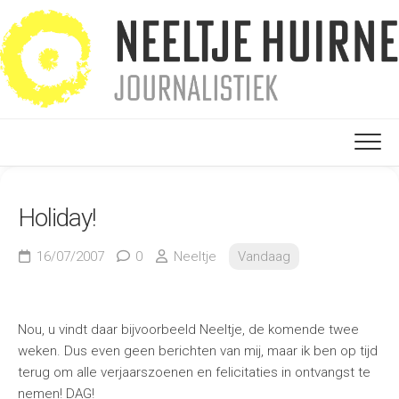
Ga
naar
de
inhoud
Holiday!
16/07/2007
0
Neeltje
Vandaag
Nou, u vindt daar bijvoorbeeld Neeltje, de komende twee
weken. Dus even geen berichten van mij, maar ik ben op tijd
terug om alle verjaarszoenen en felicitaties in ontvangst te
nemen! DAG!