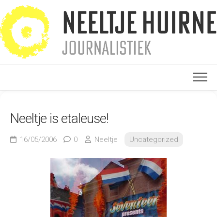
Ga
naar
de
inhoud
Neeltje is etaleuse!
16/05/2006
0
Neeltje
Uncategorized