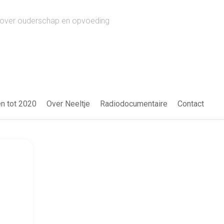
ws over ouderschap en opvoeding
en tot 2020
Over Neeltje
Radiodocumentaire
Contact