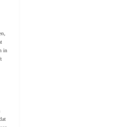
en,
t
n in
t
n
dat