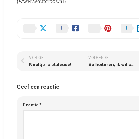
(www.wouterbos.nl)
VORIGE
VOLGENDE
Neeltje is etaleuse!
Solliciteren, ik wil solliciteren!
Geef een reactie
Reactie
*