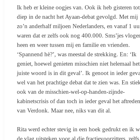
Ik heb er kleine oogjes van. Ook ik heb gisteren tot
diep in de nacht het Ayaan-debat gevolgd. Met mij
zo’n anderhalf miljoen Nederlanders, en vanaf 1 uu
waren dat er zelfs ook nog 400.000. Sms’jes vloge
heen en weer tussen mij en familie en vrienden.
‘Spannend hè?’, was meestal de strekking. En: ‘Ik
geniet, hoewel genieten misschien niet helemaal het
juiste woord is in dit geval’. Ik genoot in ieder geva
wel van het prachtige debat dat te zien was. En sti
ook van de misschien-wel-op-handen-zijnde-
kabinetscrisis of dan toch in ieder geval het aftrede
van Verdonk. Maar nee, niks van dit al.
Rita werd echter stevig in een hoek gedrukt en ik w
de vlag uitsteken voor al die fractievoorzitters, zelfs