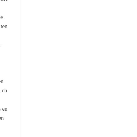
ee
kten
a
en
s en
s en
en