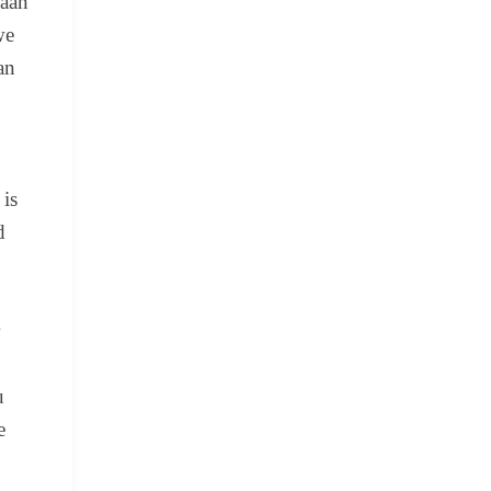
yaan
we
an
is
d
u
e