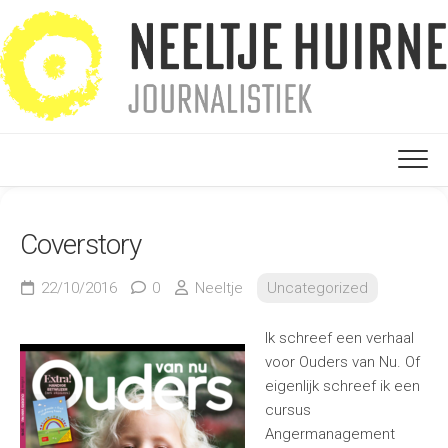
Ga
naar
de
inhoud
Coverstory
22/10/2016
0
Neeltje
Uncategorized
Ik schreef een verhaal
voor Ouders van Nu. Of
eigenlijk schreef ik een
cursus
Angermanagement