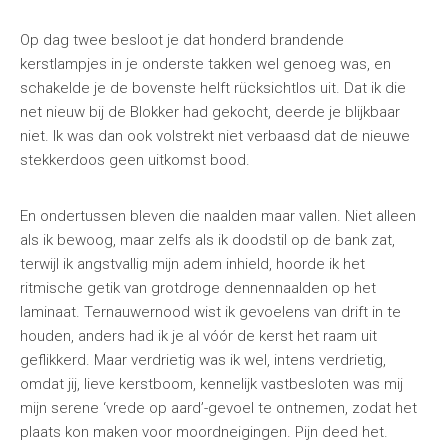
Op dag twee besloot je dat honderd brandende
kerstlampjes in je onderste takken wel genoeg was, en
schakelde je de bovenste helft rücksichtlos uit. Dat ik die
net nieuw bij de Blokker had gekocht, deerde je blijkbaar
niet. Ik was dan ook volstrekt niet verbaasd dat de nieuwe
stekkerdoos geen uitkomst bood.
En ondertussen bleven die naalden maar vallen. Niet alleen
als ik bewoog, maar zelfs als ik doodstil op de bank zat,
terwijl ik angstvallig mijn adem inhield, hoorde ik het
ritmische getik van grotdroge dennennaalden op het
laminaat. Ternauwernood wist ik gevoelens van drift in te
houden, anders had ik je al vóór de kerst het raam uit
geflikkerd. Maar verdrietig was ik wel, intens verdrietig,
omdat jij, lieve kerstboom, kennelijk vastbesloten was mij
mijn serene ‘vrede op aard’-gevoel te ontnemen, zodat het
plaats kon maken voor moordneigingen. Pijn deed het.