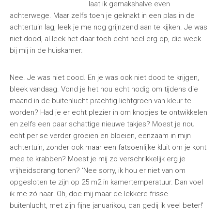
laat ik gemakshalve even
achterwege. Maar zelfs toen je geknakt in een plas in de
achtertuin lag, leek je me nog grijnzend aan te kijken. Je was
niet dood, al leek het daar toch echt heel erg op, die week
bij mij in de huiskamer.
Nee. Je was niet dood. En je was ook niet dood te krijgen,
bleek vandaag. Vond je het nou echt nodig om tijdens die
maand in de buitenlucht prachtig lichtgroen van kleur te
worden? Had je er echt plezier in om knopjes te ontwikkelen
en zelfs een paar schattige nieuwe takjes? Moest je nou
echt per se verder groeien en bloeien, eenzaam in mijn
achtertuin, zonder ook maar een fatsoenlijke kluit om je kont
mee te krabben? Moest je mij zo verschrikkelijk erg je
vrijheidsdrang tonen? ‘Nee sorry, ik hou er niet van om
opgesloten te zijn op 25 m2 in kamertemperatuur. Dan voel
ik me zó naar! Oh, doe mij maar de lekkere frisse
buitenlucht, met zijn fijne januarikou, dan gedij ik veel beter!’