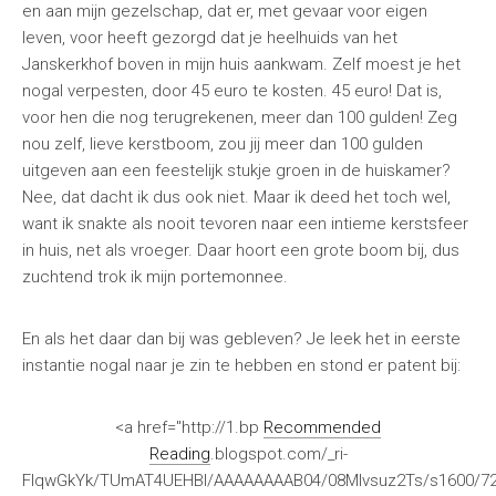
en aan mijn gezelschap, dat er, met gevaar voor eigen
leven, voor heeft gezorgd dat je heelhuids van het
Janskerkhof boven in mijn huis aankwam. Zelf moest je het
nogal verpesten, door 45 euro te kosten. 45 euro! Dat is,
voor hen die nog terugrekenen, meer dan 100 gulden! Zeg
nou zelf, lieve kerstboom, zou jij meer dan 100 gulden
uitgeven aan een feestelijk stukje groen in de huiskamer?
Nee, dat dacht ik dus ook niet. Maar ik deed het toch wel,
want ik snakte als nooit tevoren naar een intieme kerstsfeer
in huis, net als vroeger. Daar hoort een grote boom bij, dus
zuchtend trok ik mijn portemonnee.
En als het daar dan bij was gebleven? Je leek het in eerste
instantie nogal naar je zin te hebben en stond er patent bij:
<a href="http://1.bp
Recommended
Reading
.blogspot.com/_ri-
FIqwGkYk/TUmAT4UEHBI/AAAAAAAAB04/08Mlvsuz2Ts/s1600/720