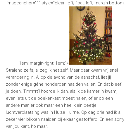
imageanchor=”1″ style=”clear: left; float: left; margin-bottom:
1em; margin-right: 1em;”>
Stralend zelfs, al zeg ik het zelf. Maar daar kwam vrij snel
verandering in. Al op de avond van de aanschaf, liet jij
zonder enige gêne honderden naalden vallen. En dat bleef
je doen. ‘Frrrrrrrt’! hoorde ik dan, als ik de kamer in kwam,
even iets uit de boekenkast moest halen, of er op een
andere manier ook maar een heel klein beetje
luchtverplaatsing was in Huize Huirne. Op dag drie had ik al
zeker vier blikken naalden bij elkaar gestofferd. En een sorry
van jou kant, ho maar.