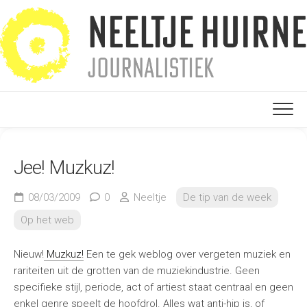
Ga
naar
de
inhoud
Jee! Muzkuz!
08/03/2009
0
Neeltje
De tip van de week
Op het web
Nieuw!
Muzkuz!
Een te gek weblog over vergeten muziek en
rariteiten uit de grotten van de muziekindustrie. Geen
specifieke stijl, periode, act of artiest staat centraal en geen
enkel genre speelt de hoofdrol. Alles wat anti-hip is, of