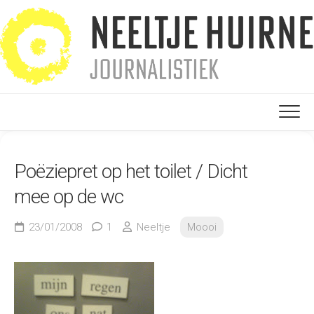
Ga
naar
de
inhoud
Poëziepret op het toilet / Dicht
mee op de wc
23/01/2008
1
Neeltje
Moooi