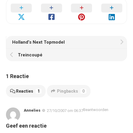
Holland’s Next Topmodel
Treincoupé
1 Reactie
Reacties
1
Pingbacks
0
Beantwoorden
Annelies
27/10/2007 om 06:37
Geef een reactie