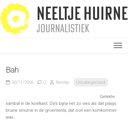
Ga
naar
de
inhoud
Bah
30/11/2006
0
Neeltje
Uncategorized
Gelekte
sambal in de koelkast. Da’s bijna net zo vies als dat plasjs
bruine smurrie in de groentenla, dat ooit een komkommer
was…