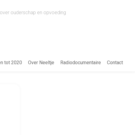
ws over ouderschap en opvoeding
en tot 2020
Over Neeltje
Radiodocumentaire
Contact