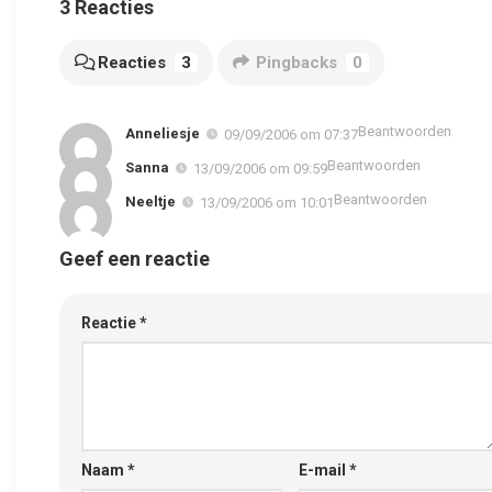
3 Reacties
Reacties
3
Pingbacks
0
Beantwoorden
Anneliesje
09/09/2006 om 07:37
Beantwoorden
Sanna
13/09/2006 om 09:59
Beantwoorden
Neeltje
13/09/2006 om 10:01
Geef een reactie
Reactie
*
Naam
*
E-mail
*