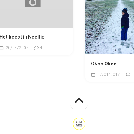
Het beest in Neeltje
20/04/2007
4
Okee Okee
07/01/2017
0