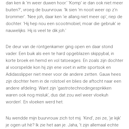
dan ken ik ‘m weer duwen hoor.’ ‘Komp’ ie dan ook niet meer
buiten?’, vroeg de buurvrouw. ‘Ik sien ‘m nooit weer op z’n
brommer’. ‘Nee joh, daar ken ‘ie allang niet meer op’, riep de
dochter. ‘Hij hep nou een scootmobiel, moar die gebruik’ ie
nauwelijks. Hij is veel te dik joh.’
De deur van de röntgenkamer ging open en daar stond
vader. Een buik als een te hard opgeblazen skippybal, in
korte broek en hemd en vol tatoeages. En zoals zijn dochter
al voorspelde kon hij zijn ene voet in witte sportsok en
Adidasslipper niet meer voor de andere zetten. Gauw hees
zijn dochter hem in de rolstoel en blies de aftocht naar een
andere afdeling. Want zijn ‘gastrotechnodingesprikken
waren ook nog misluk’, dus dat zou wel weer vloekuh
worden’. En vloeken werd het.
Nu wendde mijn buurvrouw zich tot mij. ‘Kind’, zei ze, ‘je kijk’
je ogen uit hè? Ik zie het aan je. Jaha, ’t zijn allemaal echte