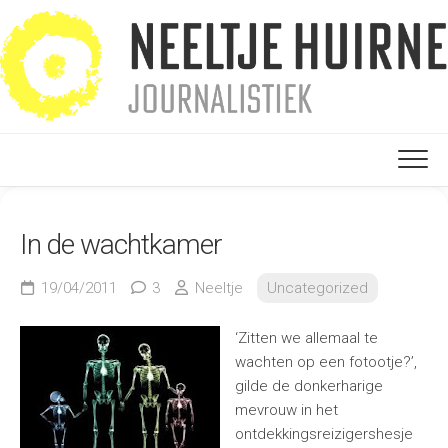
Ga
naar
de
inhoud
In de wachtkamer
19/04/2011
3
Neeltje
Uncategorized
‘Zitten we allemaal te
wachten op een fotootje?’,
gilde de donkerharige
mevrouw in het
ontdekkingsreizigershesje