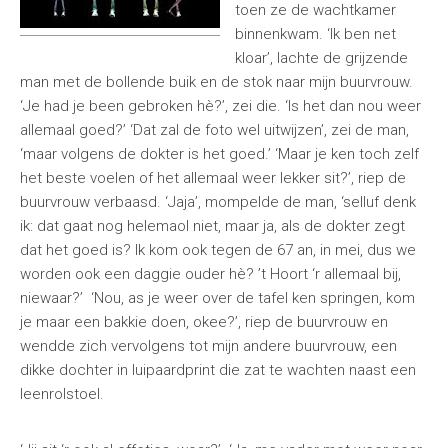
toen ze de wachtkamer
binnenkwam. ‘Ik ben net
kloar’, lachte de grijzende
man met de bollende buik en de stok naar mijn buurvrouw.
‘Je had je been gebroken hè?’, zei die. ‘Is het dan nou weer
allemaal goed?’ ‘Dat zal de foto wel uitwijzen’, zei de man,
‘maar volgens de dokter is het goed.’ ‘Maar je ken toch zelf
het beste voelen of het allemaal weer lekker sit?’, riep de
buurvrouw verbaasd. ‘Jaja’, mompelde de man, ‘selluf denk
ik: dat gaat nog helemaol niet, maar ja, als de dokter zegt
dat het goed is? Ik kom ook tegen de 67 an, in mei, dus we
worden ook een daggie ouder hè? ’t Hoort ‘r allemaal bij,
niewaar?’ ‘Nou, as je weer over de tafel ken springen, kom
je maar een bakkie doen, okee?’, riep de buurvrouw en
wendde zich vervolgens tot mijn andere buurvrouw, een
dikke dochter in luipaardprint die zat te wachten naast een
leenrolstoel.