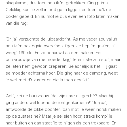
slaapkamer, dus toen heb ik ‘m getrokken. Ging prima.
Gelukkig kon ‘ie zelf in bed goan liggen, en toen he’k de
dokter gebeld. En nu mot ie dus even een foto laten maken
van die rug.’
‘Oh ja’, verzuchtte de luipaardprint. ‘As me vader zou valluh
sou ik ‘m ook egnie overeind krijgen. Je hep ‘m gesien, hij
weeg’ 130 kilo. En zo benauwd as een maleier. Een
buurvrouwtje van me moeder krijg’ tenminste zuurstof, maar
ze laten hem gewoon creperen. Belachelijk is het. Hij gaat
se moeder achterna hoor. Die ging naar de camping, weet
je wel, met d’r zuster en die is toen gestikt.’
‘Ach’, zei de buurvrouw, ‘dat zijn nare dingen hè? Maar hij
ging anders wel lopend de röntgenkamer in!’ ‘Joajoa’,
antwoorde de dikke dochter, ‘dan mot ‘ie weer indruk maken
op de zusters hè? Maar je sel sien hoor, straks komp’ íe
naar buiten en dan staat ‘ie te hijgen als een trekpaard. En