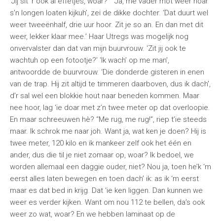
‘Jij sit ‘r ook al effetjes, woar?’ ‘Ja, me vader mot weer noar
s’n longen loaten kijkuh’, zei de dikke dochter. ‘Dat duurt wel
weer tweeënhalf, drie uur hoor. Zit je so an. En dan met dit
weer, lekker klaar mee.’ Haar Utregs was mogelijk nog
onvervalster dan dat van mijn buurvrouw. ‘Zit jij ook te
wachtuh op een fotootje?’ ‘Ik wach’ op me man’,
antwoordde de buurvrouw. ‘Die donderde gisteren in enen
van de trap. Hij zit altijd te timmeren daarboven, dus ik dach’,
d’r sal wel een blokkie hout naar beneden kommen. Maar
nee hoor, lag ‘ie doar met z’n twee meter op dat overloopie.
En maar schreeuwen hè? “Me rug, me rug!”, riep t’ie steeds
maar. Ik schrok me naar joh. Want ja, wat ken je doen? Hij is
twee meter, 120 kilo en ik mankeer zelf ook het één en
ander, dus die til je niet zomaar op, woar? Ik bedoel, we
worden allemaal een daggie ouder, niet? Nou ja, toen he’k ‘m
eerst alles laten bewegen en toen dach’ ik: as ik ‘m eerst
maar es dat bed in krijg. Dat ‘ie ken liggen. Dan kunnen we
weer es verder kijken. Want om nou 112 te bellen, da’s ook
weer zo wat, woar? En we hebben laminaat op de